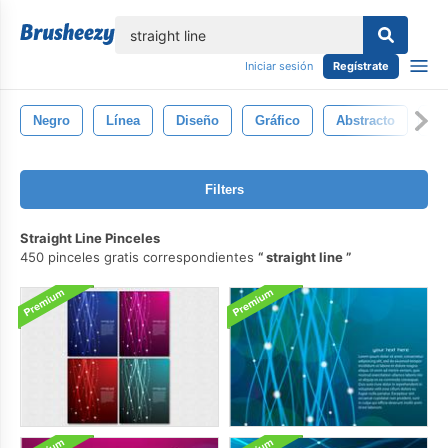
lose
Iniciar sesión
Regístrate
Negro
Línea
Diseño
Gráfico
Abstracto
De
Filters
Straight Line Pinceles
450 pinceles gratis correspondientes
straight line