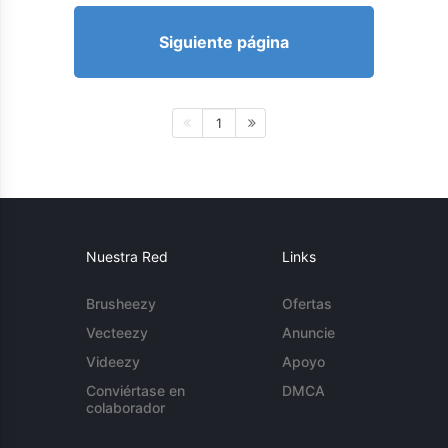
Siguiente página
1
Nuestra Red
Links
Brusheezy
Ofertas
Vecteezy
Anuncie
Videezy
Apoyo
Conviértase en
DMCA
colaborador