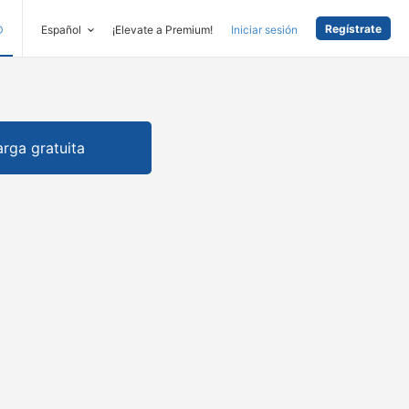
Regístrate
D
Español
¡Elevate a Premium!
Iniciar sesión
rga gratuita