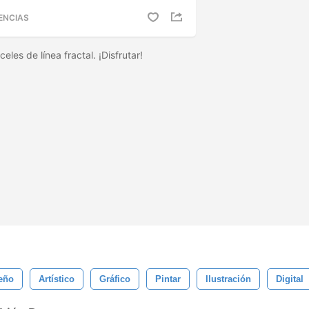
ENCIAS
eles de línea fractal. ¡Disfrutar!
eño
Artístico
Gráfico
Pintar
Ilustración
Digital