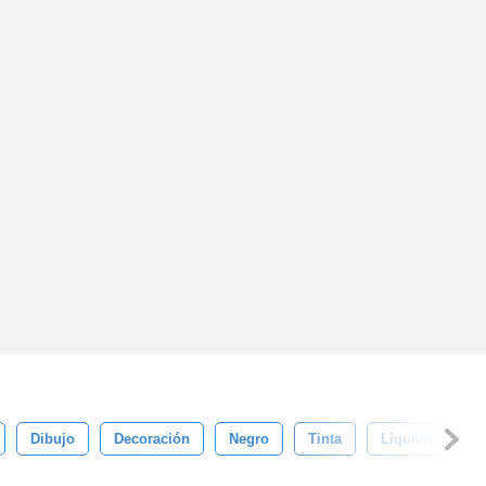
Dibujo
Decoración
Negro
Tinta
Líquido
S