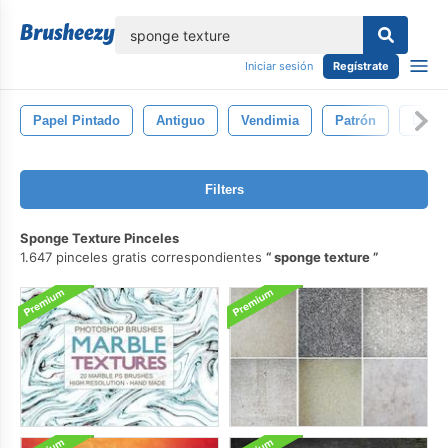
lose
Iniciar sesión
Regístrate
Papel Pintado
Antiguo
Vendimia
Patrón
Diseñ
Filters
Sponge Texture Pinceles
1.647 pinceles gratis correspondientes
sponge texture