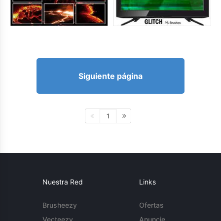
Siguiente página
1
Nuestra Red
Links
Brusheezy
Ofertas
Vecteezy
Anuncie