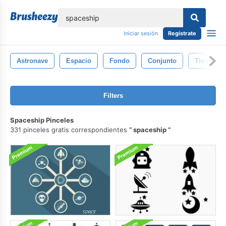
lose
Iniciar sesión
Regístrate
Astronave
Espacio
Fondo
Conjunto
Tierra
Filters
Spaceship Pinceles
331 pinceles gratis correspondientes
spaceship