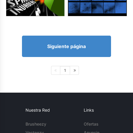
Siguiente página
1
Nuestra Red
Links
Brusheezy
Ofertas
Vecteezy
Anuncie