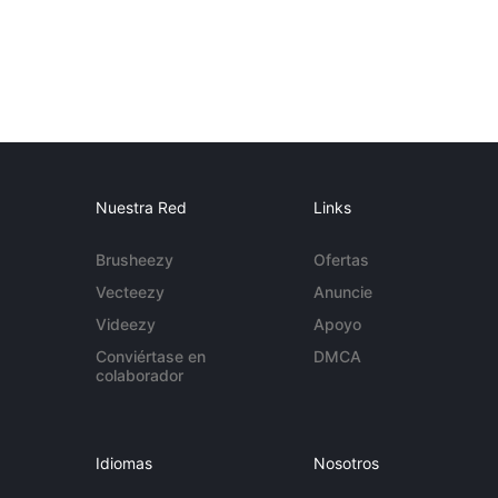
Nuestra Red
Links
Brusheezy
Ofertas
Vecteezy
Anuncie
Videezy
Apoyo
Conviértase en
DMCA
colaborador
Idiomas
Nosotros