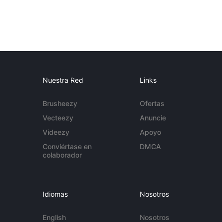
Nuestra Red
Links
Brusheezy
Ofertas
Vecteezy
Anuncie
Videezy
Apoyo
Conviértase en
DMCA
colaborador
Idiomas
Nosotros
English
Nosotros