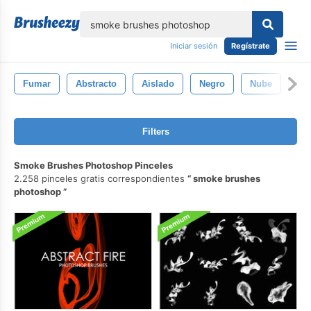
lose
Iniciar sesión
Regístrate
Fumar
Abstracto
Aislado
Negro
Nube
Mo
Filters
Smoke Brushes Photoshop Pinceles
2.258 pinceles gratis correspondientes
smoke brushes
photoshop