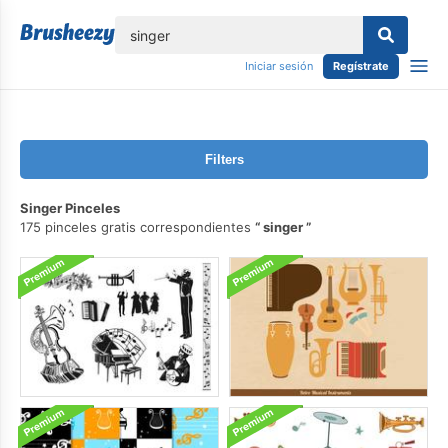
lose
Iniciar sesión
Regístrate
Filters
Singer Pinceles
175 pinceles gratis correspondientes
singer