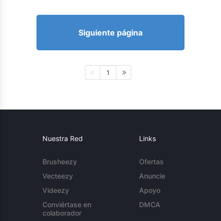
Siguiente página
1
Nuestra Red
Links
Brusheezy
Ofertas
Vecteezy
Anuncie
Videezy
Apoyo
Conviértase en
DMCA
colaborador