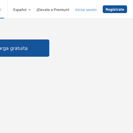
Regístrate
D
Español
¡Elevate a Premium!
Iniciar sesión
rga gratuita