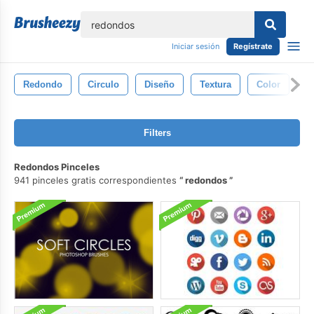
lose
Iniciar sesión
Regístrate
Redondo
Circulo
Diseño
Textura
Color
F
Filters
Redondos Pinceles
941 pinceles gratis correspondientes
redondos