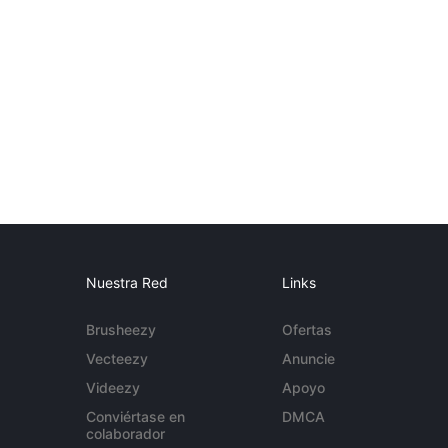
Nuestra Red
Links
Brusheezy
Ofertas
Vecteezy
Anuncie
Videezy
Apoyo
Conviértase en
DMCA
colaborador