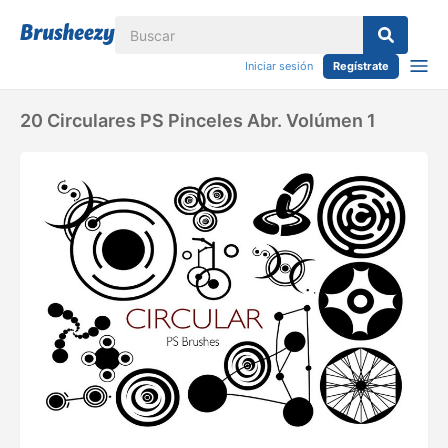
Iniciar sesión
Regístrate
20 Circulares PS Pinceles Abr. Volúmen 1