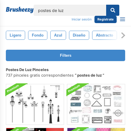
lose
Iniciar sesión
Regístrate
Ligero
Fondo
Azul
Diseño
Abstracto
Bril
Filters
Postes De Luz Pinceles
737 pinceles gratis correspondientes
postes de luz