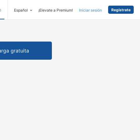
Regístrate
D
Español
¡Elevate a Premium!
Iniciar sesión
rga gratuita