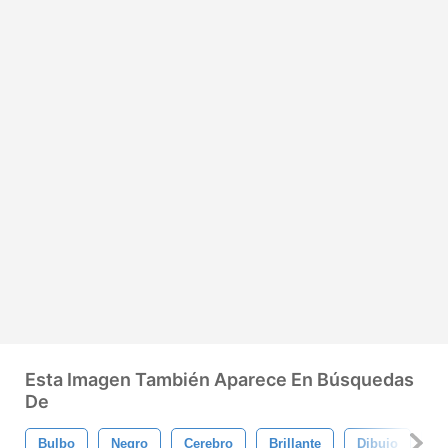
Esta Imagen También Aparece En Búsquedas
De
Bulbo
Negro
Cerebro
Brillante
Dibujo
El