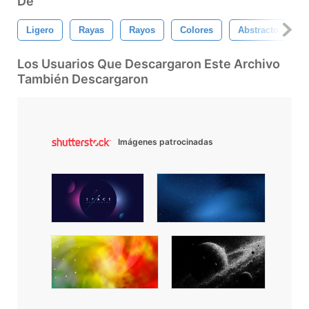
De
Ligero
Rayas
Rayos
Colores
Abstracto
G
Los Usuarios Que Descargaron Este Archivo
También Descargaron
Imágenes patrocinadas