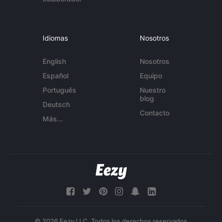
Idiomas
Nosotros
English
Nosotros
Español
Equipo
Português
Nuestro
blog
Deutsch
Contacto
Más...
© 2026 Eezy LLC. Todos los derechos reservados