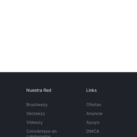
Nuestra Red
Links
Brusheezy
Ofertas
Vecteezy
Anuncie
Videezy
Apoyo
Conviértase en
DMCA
colaborador