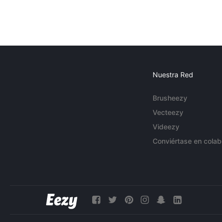
Nuestra Red
Brusheezy
Vecteezy
Videezy
Conviértase en colab