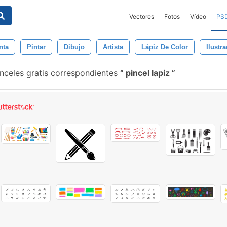
Vectores
Fotos
Vídeo
PS
nta
Pintar
Dibujo
Artista
Lápiz De Color
Ilustr
nceles gratis correspondientes
pincel lapiz