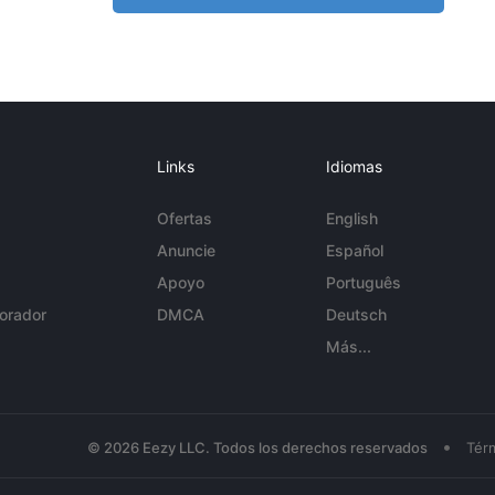
Links
Idiomas
Ofertas
English
Anuncie
Español
Apoyo
Português
orador
DMCA
Deutsch
Más...
•
© 2026 Eezy LLC. Todos los derechos reservados
Tér