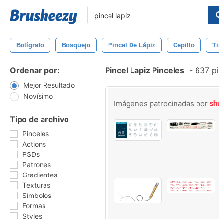
Bolígrafo
Bosquejo
Pincel De Lápiz
Cepillo
Ti
Ordenar por:
Pincel Lapiz Pinceles
-
637 pi
Mejor Resultado
Novísimo
Imágenes patrocinadas por
Tipo de archivo
Pinceles
Actions
PSDs
Patrones
Gradientes
Texturas
Símbolos
Formas
Styles