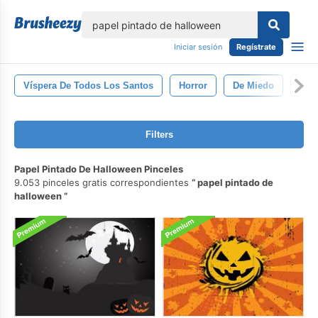
lose
Iniciar sesión
Regístrate
Víspera De Todos Los Santos
Horror
De Miedo
Gót
Filters
Papel Pintado De Halloween Pinceles
9.053 pinceles gratis correspondientes
papel pintado de
halloween