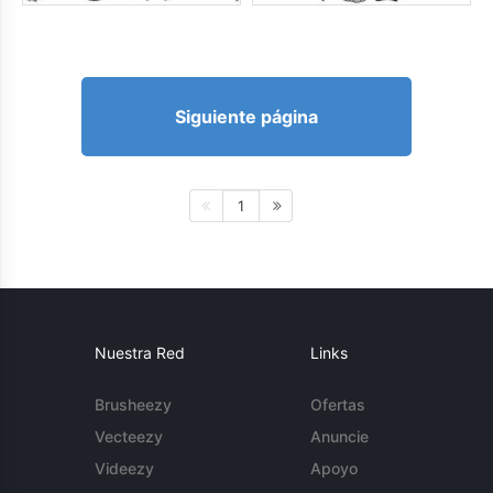
Siguiente página
1
Nuestra Red
Links
Brusheezy
Ofertas
Vecteezy
Anuncie
Videezy
Apoyo