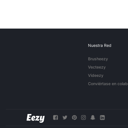
Nuestra Red
Brusheezy
Vecteezy
Videezy
Conviértase en colab