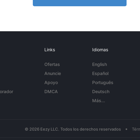
Links
Idiomas
Ofertas
English
Anuncie
Español
Apoyo
Português
orador
DMCA
Deutsch
Más...
•
© 2026 Eezy LLC. Todos los derechos reservados
Tér