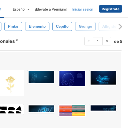
Regístrate
D
Español
¡Elevate a Premium!
Iniciar sesión
Pintar
Elemento
Cepillo
Grunge
Afligido
gonales
de 5
1