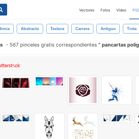
Vectores
Fotos
Vídeo
PS
dimia
Abstracto
Textura
Carrera
Antiguo
Tinta
es
-
567 pinceles gratis correspondientes
pancartas poli