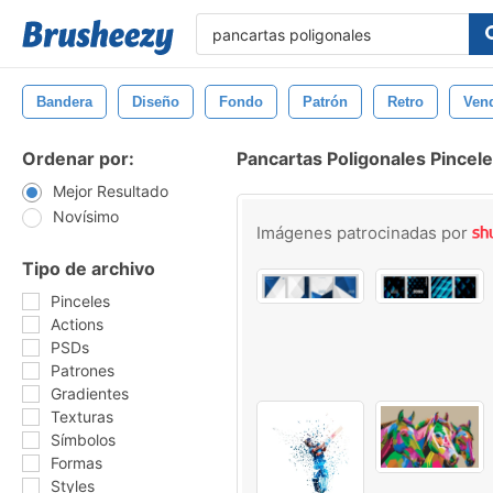
Bandera
Diseño
Fondo
Patrón
Retro
Ven
Ordenar por:
Pancartas Poligonales Pincel
Mejor Resultado
Novísimo
Imágenes patrocinadas por
Tipo de archivo
Pinceles
Actions
PSDs
Patrones
Gradientes
Texturas
Símbolos
Formas
Styles