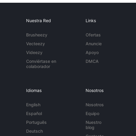
Nuestra Red
Links
Brusheezy
Ofertas
Vecteezy
Anuncie
Videezy
Apoyo
Conviértase en
DMCA
colaborador
Idiomas
Nosotros
English
Nosotros
Español
Equipo
Português
Nuestro
blog
Deutsch