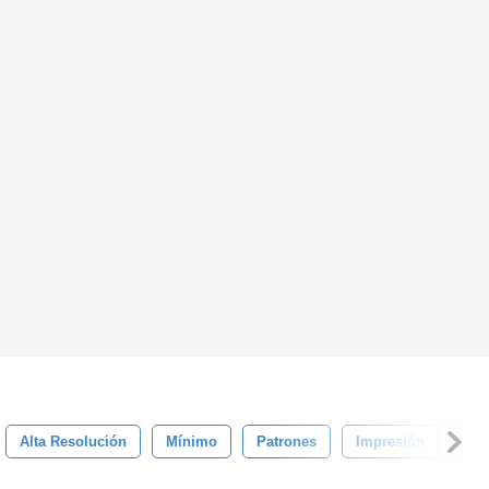
Alta Resolución
Mínimo
Patrones
Impresión
Fo