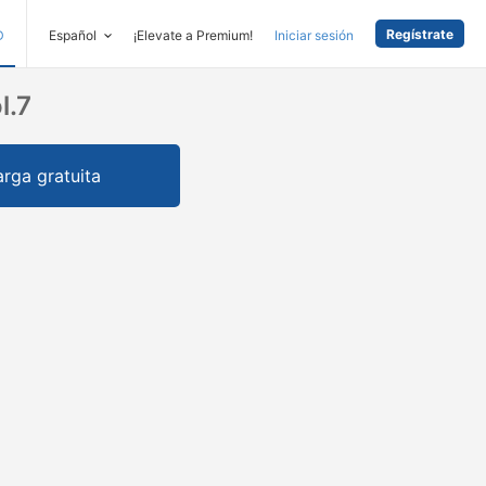
Regístrate
D
Español
¡Elevate a Premium!
Iniciar sesión
l.7
rga gratuita