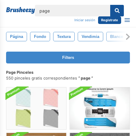
lose
Iniciar sesión
Regístrate
Página
Fondo
Textura
Vendimia
Blanco
Filters
Page Pinceles
550 pinceles gratis correspondientes
page