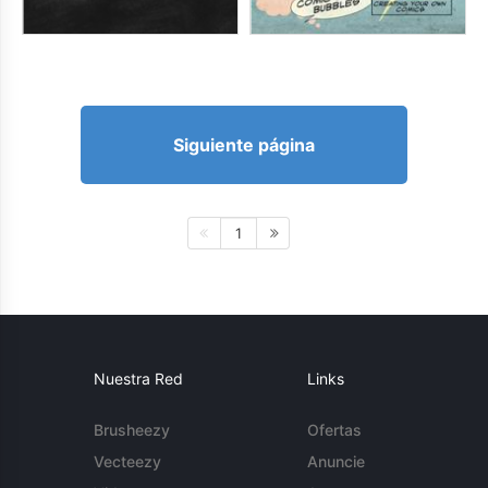
Siguiente página
1
Nuestra Red
Links
Brusheezy
Ofertas
Vecteezy
Anuncie