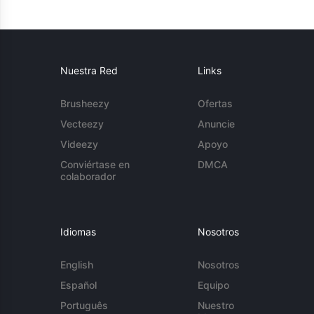
Nuestra Red
Links
Brusheezy
Ofertas
Vecteezy
Anuncie
Videezy
Apoyo
Conviértase en
DMCA
colaborador
Idiomas
Nosotros
English
Nosotros
Español
Equipo
Português
Nuestro