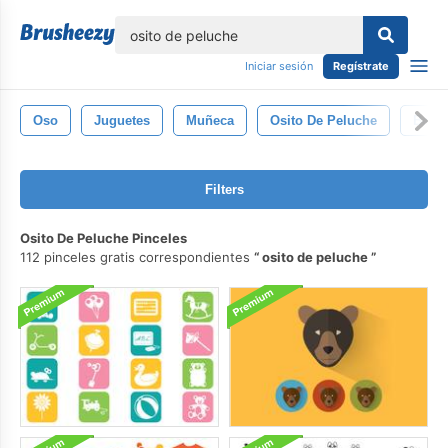
lose
Iniciar sesión
Regístrate
Oso
Juguetes
Muñeca
Osito De Peluche
Bebé
Filters
Osito De Peluche Pinceles
112 pinceles gratis correspondientes
osito de peluche