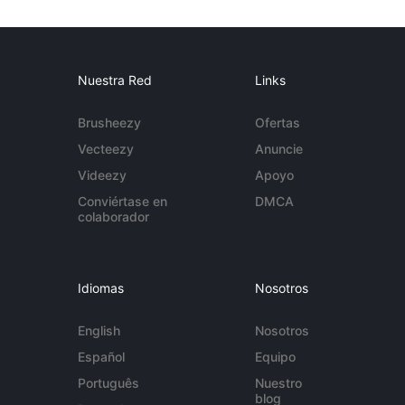
Nuestra Red
Links
Brusheezy
Ofertas
Vecteezy
Anuncie
Videezy
Apoyo
Conviértase en
DMCA
colaborador
Idiomas
Nosotros
English
Nosotros
Español
Equipo
Português
Nuestro
blog