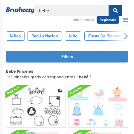
lose
Iniciar sesión
Regístrate
Niños
Recién Nacido
Niño
Fiesta De Bienvenida Al
Filters
Bebé Pinceles
122 pinceles gratis correspondientes
bebé