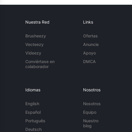
Nuestra Red
Links
Brusheezy
Ofertas
Vecteezy
Anuncie
Videezy
Apoyo
Conviértase en
DMCA
colaborador
Idiomas
Nosotros
English
Nosotros
Español
Equipo
Português
Nuestro
blog
Deutsch