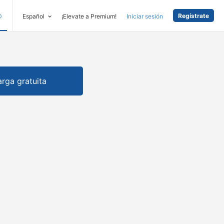
Regístrate
D
Español
¡Elevate a Premium!
Iniciar sesión
rga gratuita