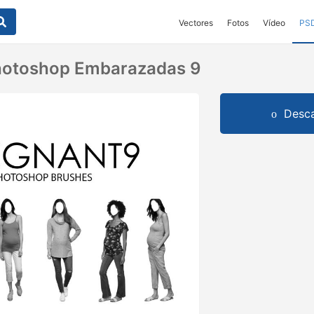
Vectores
Fotos
Vídeo
PS
hotoshop Embarazadas 9
Desca