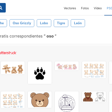
Vectores
Fotos
Vídeo
PS
che
Oso Grizzly
Lobo
Tigre
León
ratis correspondientes
oso