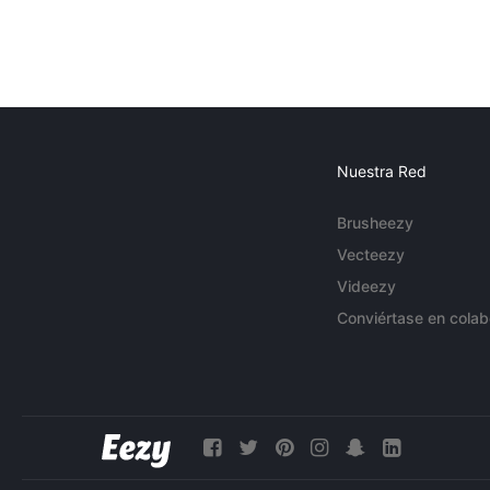
Nuestra Red
Brusheezy
Vecteezy
Videezy
Conviértase en colab