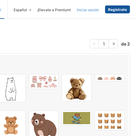
Regístrate
D
Español
¡Elevate a Premium!
Iniciar sesión
de 2
1