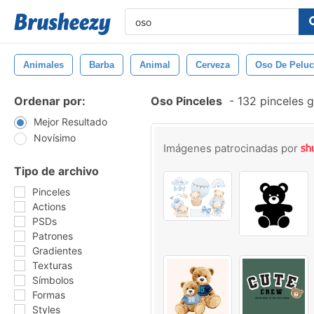
Animales
Barba
Animal
Cerveza
Oso De Pelu
Ordenar por:
Oso Pinceles
-
132 pinceles g
Mejor Resultado
Novísimo
Imágenes patrocinadas por
Tipo de archivo
Pinceles
Actions
PSDs
Patrones
Gradientes
Texturas
Símbolos
Formas
Styles