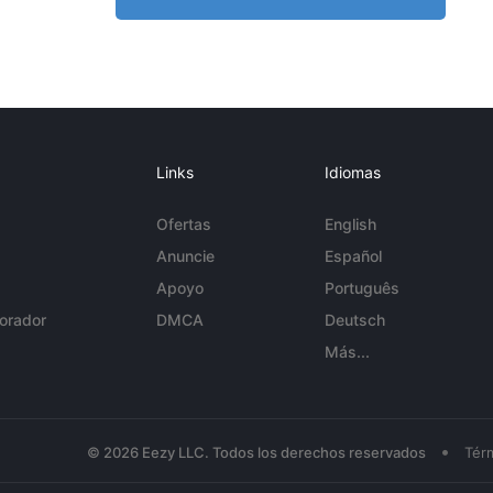
Links
Idiomas
Ofertas
English
Anuncie
Español
Apoyo
Português
orador
DMCA
Deutsch
Más...
•
© 2026 Eezy LLC. Todos los derechos reservados
Tér