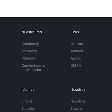
Nuestra Red
Links
Brusheezy
Ofertas
Vecteezy
Anuncie
Videezy
Apoyo
Conviértase en
DMCA
colaborador
Idiomas
Nosotros
English
Nosotros
Español
Equipo