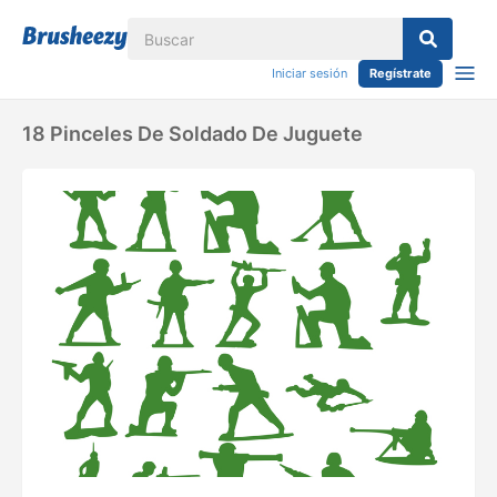
Iniciar sesión
Regístrate
18 Pinceles De Soldado De Juguete