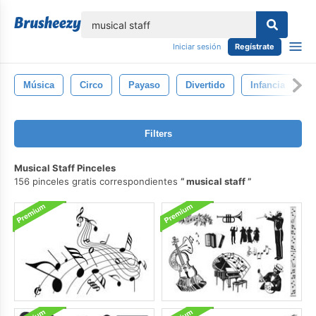
lose
Iniciar sesión
Regístrate
Música
Circo
Payaso
Divertido
Infancia
T
Filters
Musical Staff Pinceles
156 pinceles gratis correspondientes
musical staff