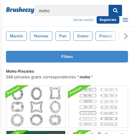
lose
Iniciar sesión
Regístrate
Marrón
Hornear
Pan
Grano
Fresco
Reba
Filters
Moho Pinceles
588 pinceles gratis correspondientes
moho