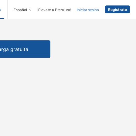
Regístrate
D
Español
¡Elevate a Premium!
Iniciar sesión
rga gratuita