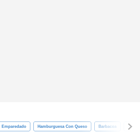
Emparedado
Hamburguesa Con Queso
Barbacoa
Carne