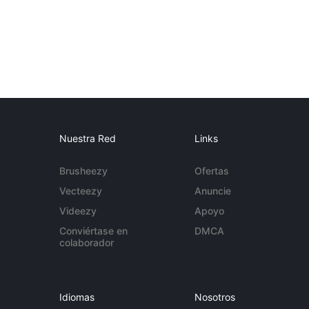
Nuestra Red
Links
Brusheezy
Ofertas
Vecteezy
Anuncie
Videezy
Apoyo
Conviértase en
DMCA
colaborador
Idiomas
Nosotros