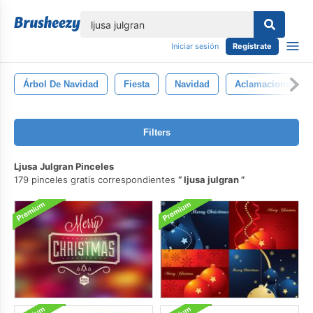
lose
Iniciar sesión
Regístrate
Árbol De Navidad
Fiesta
Navidad
Aclamaciones
Filters
Ljusa Julgran Pinceles
179 pinceles gratis correspondientes
ljusa julgran