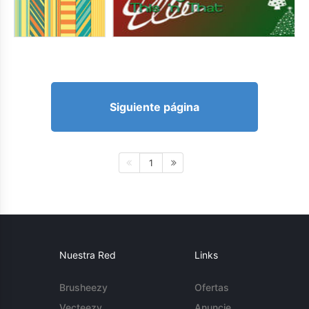
Siguiente página
1
Nuestra Red
Links
Brusheezy
Ofertas
Vecteezy
Anuncie