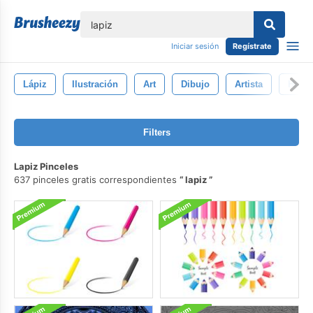
lose
Iniciar sesión
Regístrate
Lápiz
Ilustración
Art
Dibujo
Artista
Hech
Filters
Lapiz Pinceles
637 pinceles gratis correspondientes
lapiz