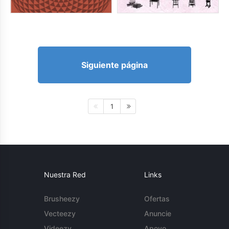
Siguiente página
1
Nuestra Red
Links
Brusheezy
Ofertas
Vecteezy
Anuncie
Videezy
Apoyo