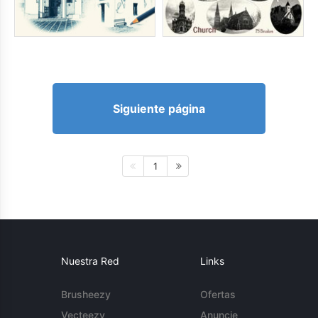
Siguiente página
1
Nuestra Red
Links
Brusheezy
Ofertas
Vecteezy
Anuncie