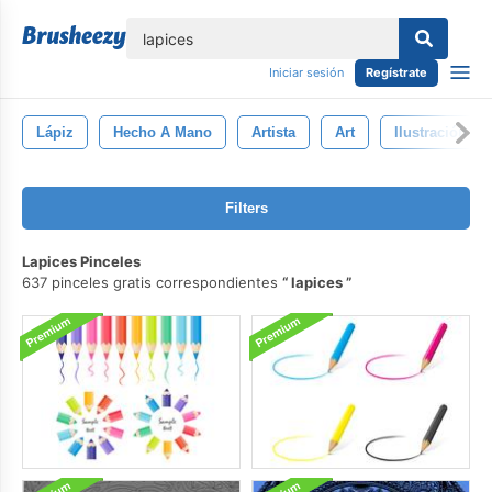
lose
Iniciar sesión
Regístrate
Lápiz
Hecho A Mano
Artista
Art
Ilustración
Filters
Lapices Pinceles
637 pinceles gratis correspondientes
lapices