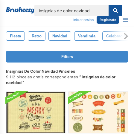
lose
Iniciar sesión
Regístrate
Fiesta
Retro
Navidad
Vendimia
Celebracion
Filters
Insignias De Color Navidad Pinceles
9.112 pinceles gratis correspondientes
insignias de color
navidad