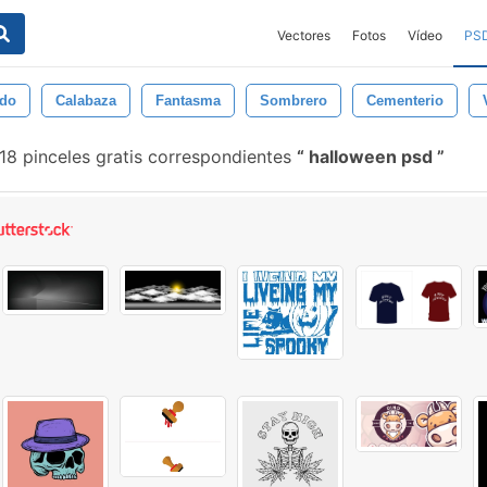
Vectores
Fotos
Vídeo
PS
edo
Calabaza
Fantasma
Sombrero
Cementerio
18 pinceles gratis correspondientes
halloween psd