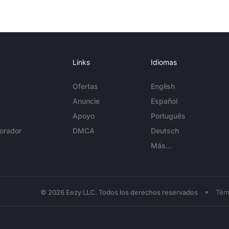
Links
Idiomas
Ofertas
English
Anuncie
Español
Apoyo
Português
orador
DMCA
Deutsch
Más...
•
© 2026 Eezy LLC. Todos los derechos reservados
Tér