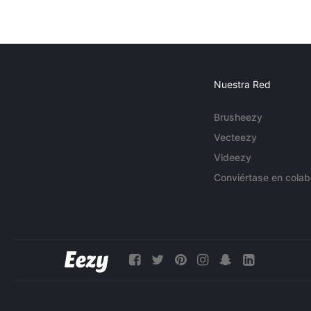
Nuestra Red
Brusheezy
Vecteezy
Videezy
Conviértase en colab