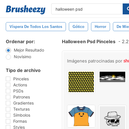
Víspera De Todos Los Santos
Gótico
Horror
De Mi
Ordenar por:
Halloween Psd Pinceles
-
2.2
Mejor Resultado
Novísimo
Imágenes patrocinadas por
Tipo de archivo
Pinceles
Actions
PSDs
Patrones
Gradientes
Texturas
Símbolos
Formas
Styles