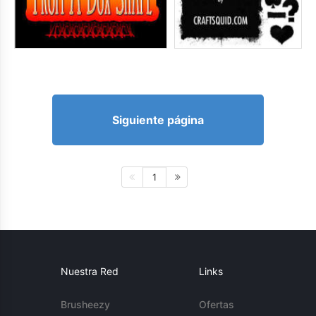
Siguiente página
1
Nuestra Red
Links
Brusheezy
Ofertas