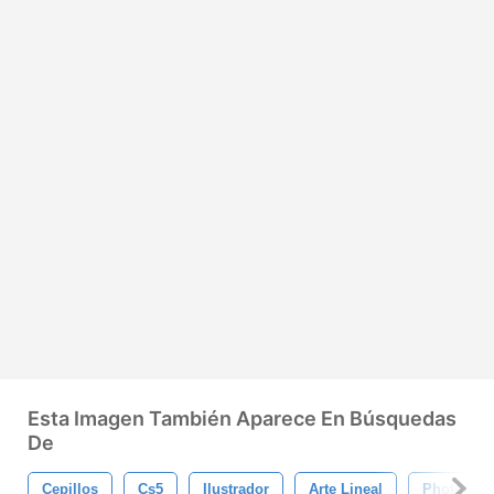
Esta Imagen También Aparece En Búsquedas
De
Cepillos
Cs5
Ilustrador
Arte Lineal
Photosho