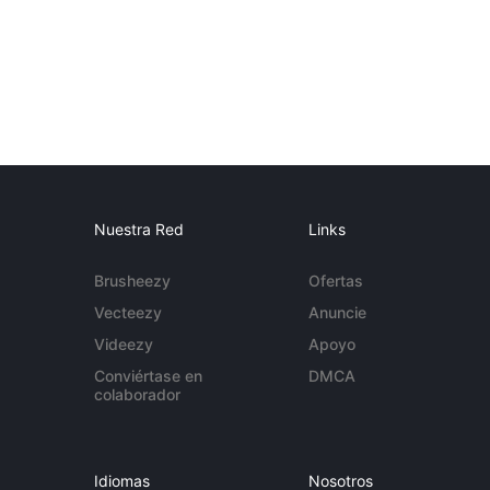
Nuestra Red
Links
Brusheezy
Ofertas
Vecteezy
Anuncie
Videezy
Apoyo
Conviértase en
DMCA
colaborador
Idiomas
Nosotros