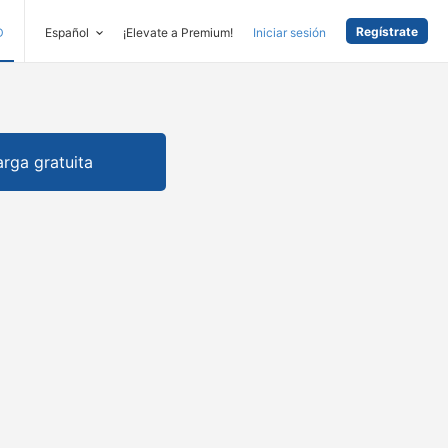
Regístrate
D
Español
¡Elevate a Premium!
Iniciar sesión
rga gratuita