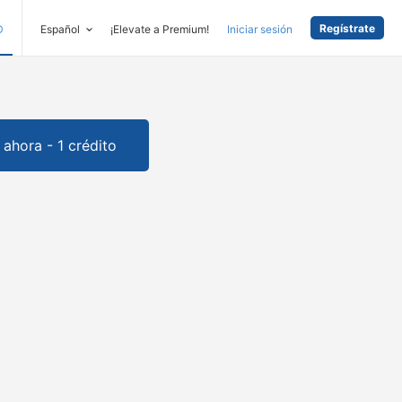
Regístrate
D
Español
¡Elevate a Premium!
Iniciar sesión
ahora - 1 crédito