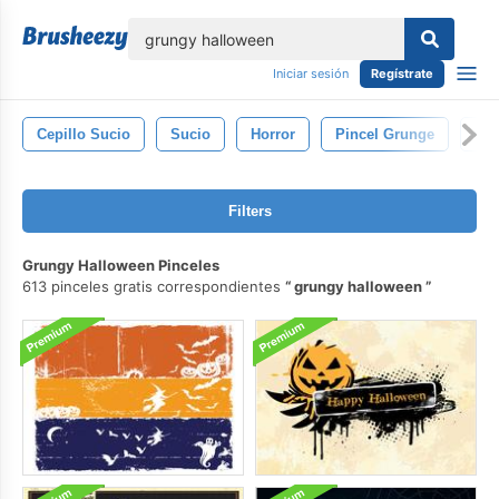
lose
Iniciar sesión
Regístrate
Cepillo Sucio
Sucio
Horror
Pincel Grunge
Cal
Filters
Grungy Halloween Pinceles
613 pinceles gratis correspondientes
grungy halloween