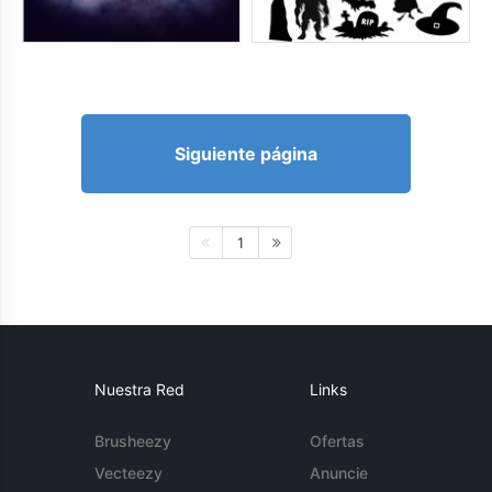
Siguiente página
1
Nuestra Red
Links
Brusheezy
Ofertas
Vecteezy
Anuncie