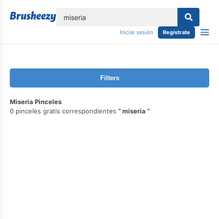
lose
Iniciar sesión
Regístrate
Filters
Miseria Pinceles
0 pinceles gratis correspondientes
miseria