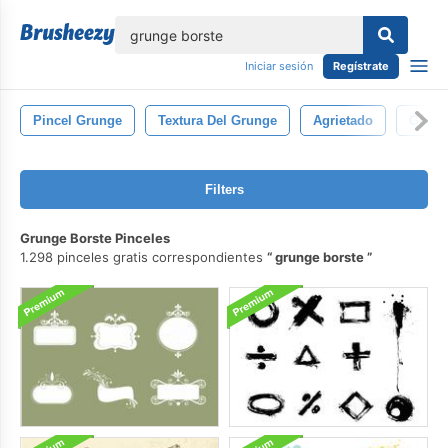
lose
Iniciar sesión
Regístrate
Pincel Grunge
Textura Del Grunge
Agrietado
Grieta
Filters
Grunge Borste Pinceles
1.298 pinceles gratis correspondientes
grunge borste