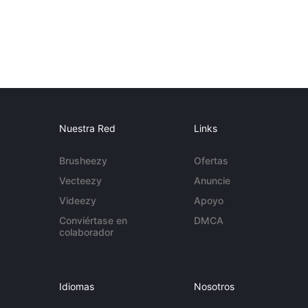
Nuestra Red
Links
Brusheezy
Ofertas
Vecteezy
Anuncie
Videezy
Apoyo
Conviértase en
DMCA
colaborador
Idiomas
Nosotros