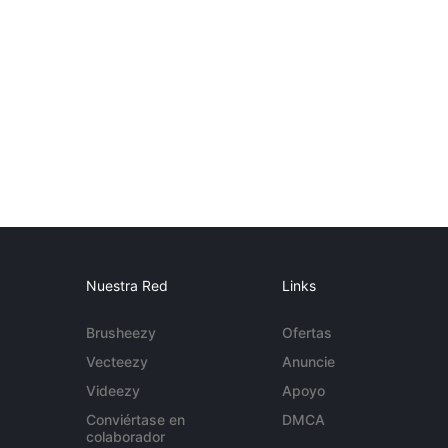
Nuestra Red
Links
Brusheezy
Ofertas
Vecteezy
Anuncie
Videezy
Apoyo
Conviértase en
DMCA
colaborador