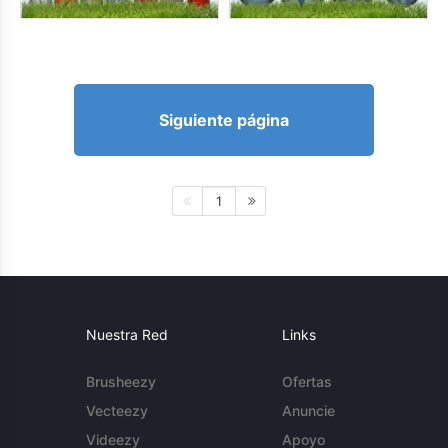
Siguiente página
1
Nuestra Red
Links
Brusheezy
Ofertas
Vecteezy
Anuncie
Videezy
Apoyo