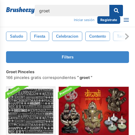
lose
Iniciar sesión
Regístrate
Saludo
Fiesta
Celebracion
Contento
Tarjeta
Filters
Groet Pinceles
166 pinceles gratis correspondientes
groet