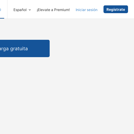
Regístrate
D
Español
¡Elevate a Premium!
Iniciar sesión
rga gratuita