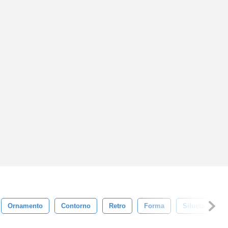
Ornamento
Contorno
Retro
Forma
Silueta
B