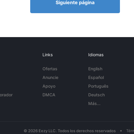
Siguiente página
Links
Idiomas
Ofertas
English
Anuncie
Español
Apoyo
Português
orador
DMCA
Deutsch
Más...
•
© 2026 Eezy LLC. Todos los derechos reservados
Tér