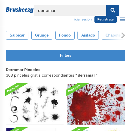
lose
Iniciar sesión
Regístrate
Salpicar
Grunge
Fondo
Aislado
Chapoteo
Filters
Derramar Pinceles
363 pinceles gratis correspondientes
derramar